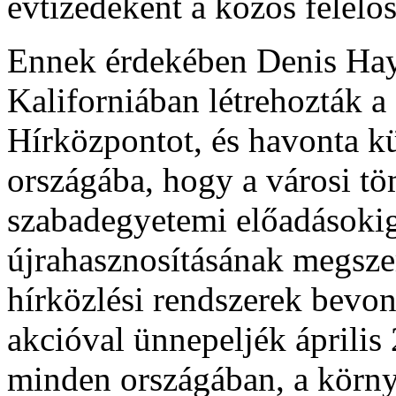
évtizedeként a közös felelős
Ennek érdekében Denis Hay
Kaliforniában létrehozták 
Hírközpontot, és havonta kü
országába, hogy a városi t
szabadegyetemi előadásokig,
újrahasznosításának megsze
hírközlési rendszerek bevon
akcióval ünnepeljék április 
minden országában, a környe