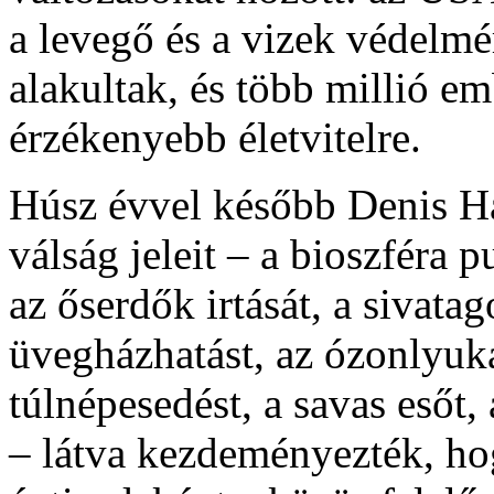
a levegő és a vizek védelmé
alakultak, és több millió em
érzékenyebb életvitelre.
Húsz évvel később Denis Hay
válság jeleit – a bioszféra p
az őserdők irtását, a sivatag
üvegházhatást, az ózonlyuka
túlnépesedést, a savas esőt,
– látva kezdeményezték, ho