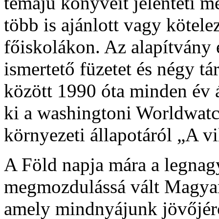
témájú könyveit jelenteti 
több is ajánlott vagy kötel
főiskolákon. Az alapítvány
ismertető füzetet és négy tá
között 1990 óta minden év á
ki a washingtoni Worldwatch 
környezeti állapotáról „A v
A Föld napja mára a legna
megmozdulássá vált Magyar
amely mindnyájunk jövőjérő