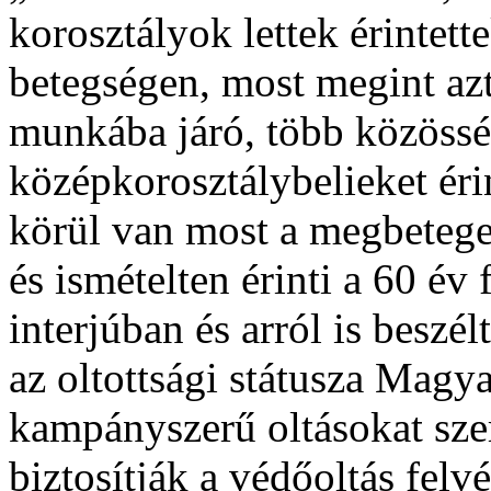
korosztályok lettek érintett
betegségen, most megint azt
munkába járó, több közöss
középkorosztálybelieket éri
körül van most a megbetege
és ismételten érinti a 60 év 
interjúban és arról is besz
az oltottsági státusza Magy
kampányszerű oltásokat sz
biztosítják a védőoltás felvé