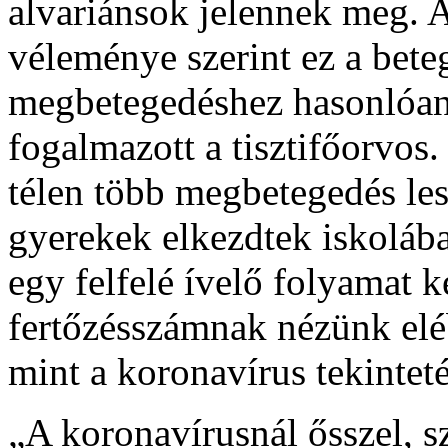
alvariánsok jelennek meg. 
véleménye szerint ez a beteg
megbetegedéshez hasonlóan 
fogalmazott a tisztifőorvos.
télen több megbetegedés lesz
gyerekek elkezdtek iskoláb
egy felfelé ívelő folyamat 
fertőzésszámnak nézünk eléb
mint a koronavírus tekintet
„A koronavírusnál ősszel, s