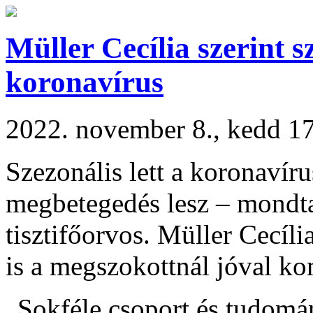
Müller Cecília szerint s
koronavírus
2022. november 8., kedd 1
Szezonális lett a koronavíru
megbetegedés lesz – mondta
tisztifőorvos. Müller Cecíli
is a megszokottnál jóval ko
„Sokféle csoport és tudomá