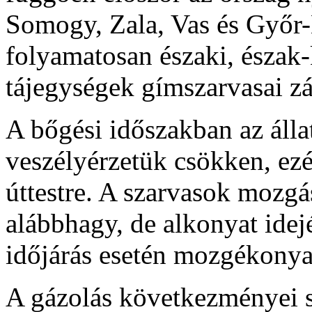
Somogy, Zala, Vas és Győ
folyamatosan északi, észak-
tájegységek gímszarvasai zár
A bőgési időszakban az álla
veszélyérzetük csökken, ezé
úttestre. A szarvasok mozgá
alábbhagy, de alkonyat idej
időjárás esetén mozgékony
A gázolás következményei s