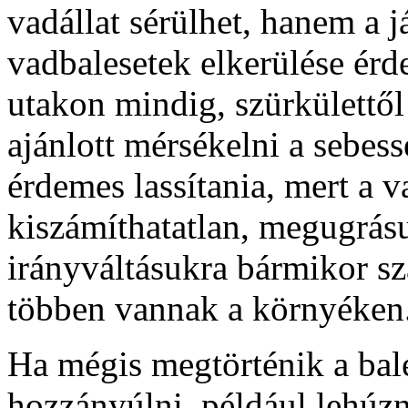
vadállat sérülhet, hanem a j
vadbalesetek elkerülése ér
utakon mindig, szürkülettől
ajánlott mérsékelni a sebessé
érdemes lassítania, mert a 
kiszámíthatatlan, megugrásu
irányváltásukra bármikor szá
többen vannak a környéken
Ha mégis megtörténik a bal
hozzányúlni, például lehúzn