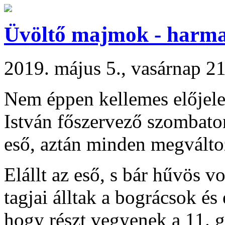
Üvöltő majmok - harm
2019. május 5., vasárnap 2
Nem éppen kellemes előjele
István főszervező szombaton,
eső, aztán minden megválto
Elállt az eső, s bár hűvös vo
tagjai álltak a bográcsok é
hogy részt vegyenek a 11. g