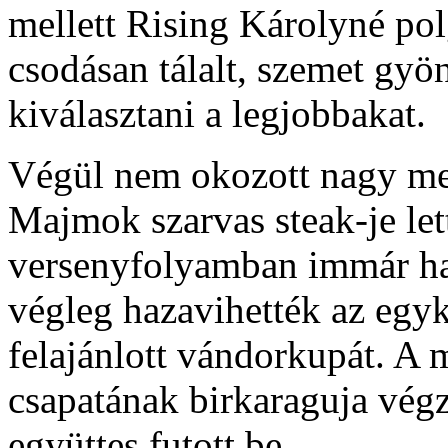
mellett Rising Károlyné pol
csodásan tálalt, szemet gyö
kiválasztani a legjobbakat.
Végül nem okozott nagy me
Majmok szarvas steak-je lett
versenyfolyamban immár ha
végleg hazavihették az egy
felajánlott vándorkupát. A 
csapatának birkaraguja vég
együttes futott be.