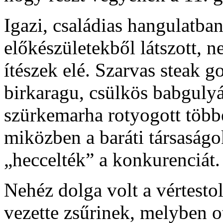
Igazi, családias hangulatban
előkészületekből látszott, 
ítészek elé. Szarvas steak 
birkaragu, csülkös babguly
szürkemarha rotyogott több
miközben a baráti társaságok
„heccelték” a konkurenciát.
Nehéz dolga volt a vértesto
vezette zsűrinek, melyben o